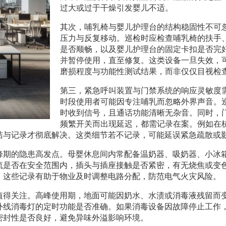
过大或过于干燥引发婴儿不适。
其次，哺乳椅与婴儿护理台的结构稳固性不可
压力与反复移动。巡检时应检查哺乳椅的扶手
是否顺畅，以及婴儿护理台的固定卡扣是否完
并暂停使用，直至修复。这类设备一旦失效，
磨损程度与功能性测试结果，而非仅仅目视检
第三，紧急呼叫装置与门禁系统的响应灵敏度
时段使用者可能因专注哺乳而忽略外界声音。
时收到信号，且通话功能清晰无杂音。同时，
频繁开关而出现延迟，都需记录在案。例如在
洁与记录才彻底解决。这类细节若不记录，可能延误紧急疏散或
峰期的隐患高发点。母婴休息间内常配备温奶器、吸奶器、小冰
流是否在安全范围内，插头与插座接触是否紧密，有无烧焦或变色
。这些记录有助于物业及时调整电路分配，防范电气火灾风险。
值得关注。高峰使用期，地面可能因奶水、水渍或消毒液残留而
外线消毒灯的定时功能是否准确。如果消毒设备因故障停止工作
密封性是否良好，避免异味外溢影响环境。