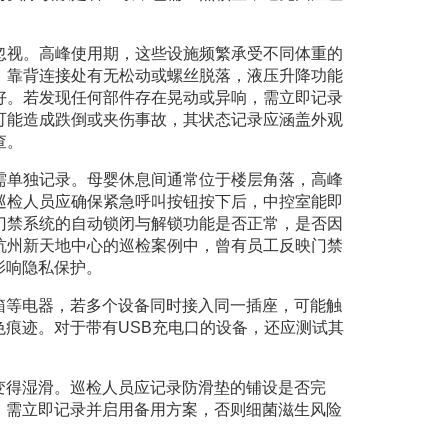
忽视。高峰使用期，这些设施频繁承受不同体重的
、靠背连接处有无松动或螺丝脱落，液压升降功能
好。若发现任何部件存在晃动或异响，需立即记录
可能造成跌倒或夹伤事故，其状态记录应涵盖外观
查。
需单独记录。母婴休息间通常位于楼层角落，高峰
巡检人员应确保紧急呼叫按钮按下后，中控室能即
门禁系统的自动锁闭与解锁功能是否正常，是否因
杭州新天地中心的巡检案例中，曾有员工反映门禁
影响隐私保护。
箱等电器，若多个设备同时接入同一插座，可能触
痕迹。对于带有USB充电口的设备，还应测试其
变得湿滑。巡检人员应记录防滑垫的铺设是否完
，需立即记录并启用备用方案，否则细菌滋生风险